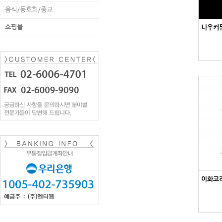
음식/동호회/종교
쇼핑몰
나우커
이화코