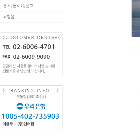
음식/동호회/종교
쇼핑몰