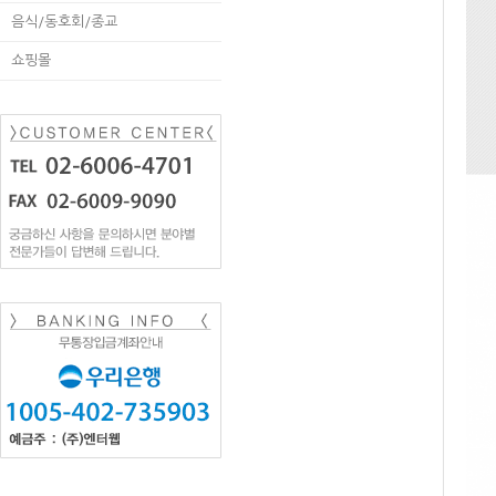
음식/동호회/종교
쇼핑몰