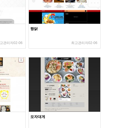
짱닭
고관리자
02-06
최고관리자
02-06
모자대게