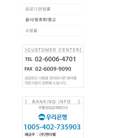
공공기관/법률
음식/동호회/종교
쇼핑몰
자
일