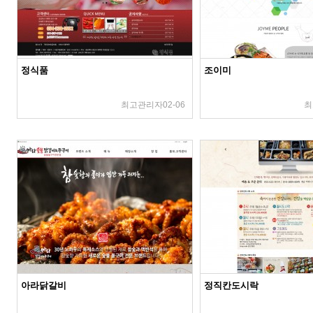
정식품
조이미
최고관리자
02-06
최
아라닭갈비
정직칸도시락