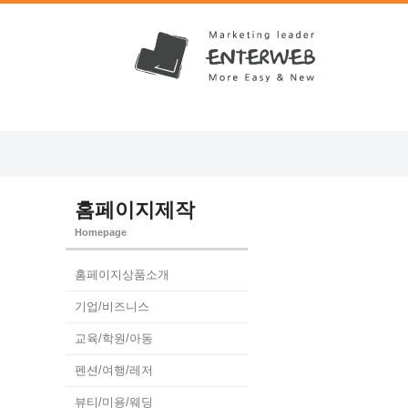
홈페이지제작
Homepage
홈페이지상품소개
기업/비즈니스
자
일
교육/학원/아동
펜션/여행/레저
뷰티/미용/웨딩