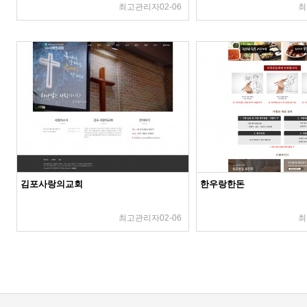
최고관리자
02-06
최
김포사랑의교회
한우랑한돈
최고관리자
02-06
최