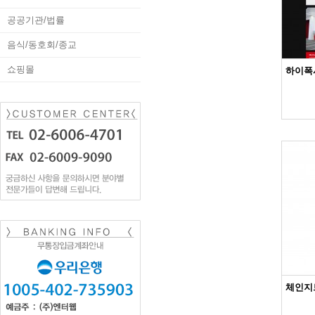
공공기관/법률
음식/동호회/종교
쇼핑몰
하이폭
체인지